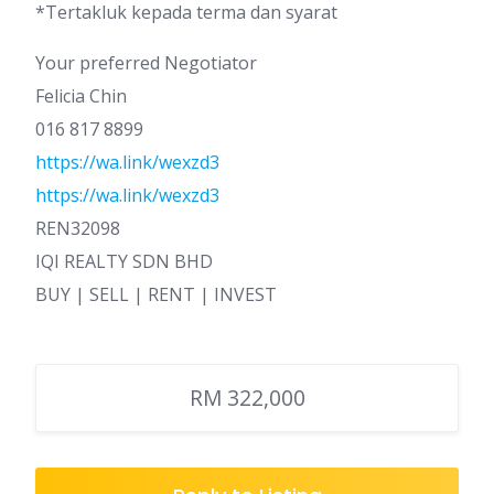
*Tertakluk kepada terma dan syarat
Your preferred Negotiator
Felicia Chin
016 817 8899
https://wa.link/wexzd3
https://wa.link/wexzd3
REN32098
IQI REALTY SDN BHD
BUY | SELL | RENT | INVEST
RM 322,000